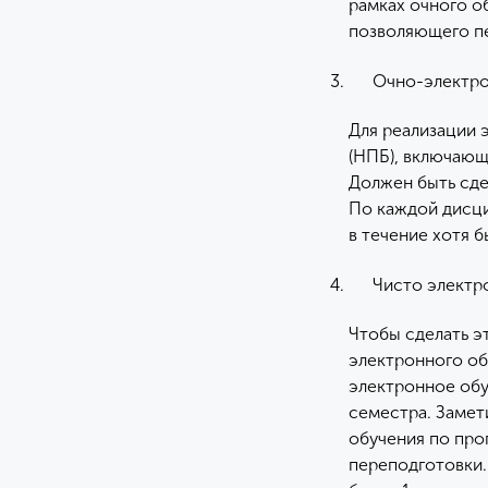
рамках очного об
позволяющего пе
Очно-электро
Для реализации 
(НПБ), включающ
Должен быть сде
По каждой дисци
в течение хотя б
Чисто электр
Чтобы сделать э
электронного об
электронное обуч
семестра. Замет
обучения по пр
переподготовки.