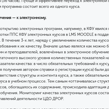
са (36 часов). Проще и эффективнее переход к электронной
и программа состоит всего из одного курса.
учения — к электронному.
открытию электронных программ, например, в КФУ явился
ботки ППС КФУ электронных курсов в LMS MOODLE в подд
 В течение 3-х лет, наряду с увеличением количества курсо
ебования к их качеству. Вначале целью являлся как можно 
ин и преподавателей, вовлечённых в электронное обучение
аточного высокого уровня количественных показателей н
азатели качества: в число обязательных требований к курс
я получения автором справки о регистрации курса) были д
ветствия структуры и контента курса, а также обязательно
урса в учебном процессе. Тем самым «оттачивалась» струк
сов, обогащалось их содержание, происходила адаптация 
обучения. Мониторинг качества электронных курсов соста
равлений деятельности ЦДО ДРОР.