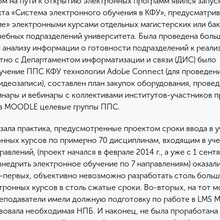
 на пути к открытию электронных программ явился запус
та «Система электронного обучения в КФУ», предусматри
е» электронными курсами отдельных магистерских или бак
чебных подразделений университета. Была проведена боль
 анализу информации о готовности подразделений к реали
тно с Департаментом информатизации и связи (ДИС) было
учение ППС КФУ технологии Adobe Connect (для проведен
видеозаписи), составлен план закупок оборудования, прове
нары и вебинары с коллективами институтов-участников п
 в MOODLE целевые группы ППС.
азала практика, предусмотренные проектом сроки ввода в 
нных курсов по примерно 70 дисциплинам, входящим в уч
авлений, (проект начался в феврале 2014 г., а уже с 1 сентя
внедрить электронное обучение по 7 направлениям) оказал
-первых, объективно невозможно разработать столь боль
тронных курсов в столь сжатые сроки. Во-вторых, на тот 
реподаватели имели должную подготовку по работе в LMS 
твовала необходимая НПБ. И наконец, не была проработана