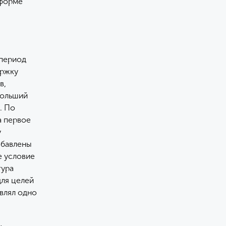
 форме
 период
ержку
в,
больший
. По
а первое
у
обавлены
е условие
тура
для целей
влял одно