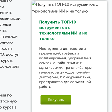
ния по
но
нятий:
резентации,
Получить ТОП-10
торные
иструментов с
ния,
технологиями ИИ и не
оятельной
только
ронного
урсов в
Инструменты для текстов и
презентаций, графики и
УО, доступ
коллажирования, укорачивания
 курсы,
ссылок, онлайн-визитки и
добное для
мультиссылки, транскрибаторы,
генераторы qr-кодов, онлайн-
диктофоны, ИИ-журналистика,
пространство для совместной
работы
ния по
Получить
ектронную
о курса в