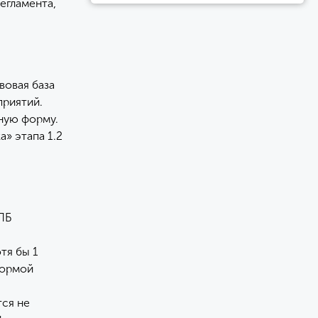
регламента,
вовая база
приятий.
ную форму.
» этапа 1.2
НПБ
тя бы 1
формой
тся не