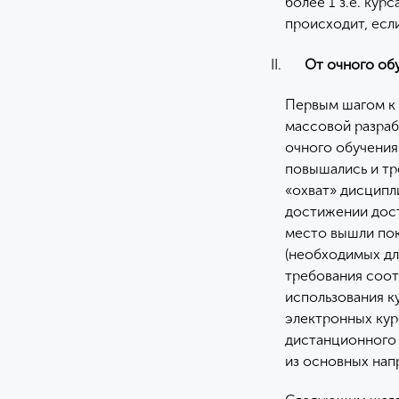
более 1 з.е. кур
происходит, есл
От очного об
Первым шагом к 
массовой разра
очного обучения.
повышались и тр
«охват» дисципл
достижении дост
место вышли пок
(необходимых дл
требования соот
использования к
электронных кур
дистанционного 
из основных нап