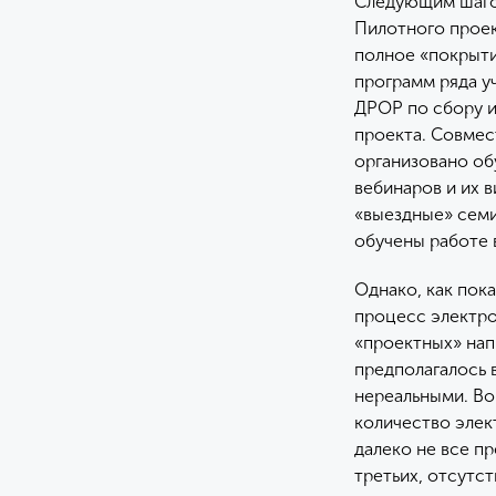
Следующим шагом
Пилотного проек
полное «покрыти
программ ряда у
ДРОР по сбору и
проекта. Совмес
организовано об
вебинаров и их 
«выездные» семи
обучены работе
Однако, как пок
процесс электро
«проектных» напр
предполагалось 
нереальными. Во
количество элек
далеко не все п
третьих, отсутс