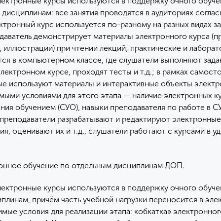
лектронные курсы используются в поддержку очного обуче
дисциплинам: все занятия проводятся в аудиториях соглас
ктронный курс используется по-разному на разных видах за
даватель демонстрирует материалы электронного курса (п
 иллюстрации) при чтении лекций; практические и лабора
тся в компьютерном классе, где слушатели выполняют зада
лектронном курсе, проходят тесты и т.д.; в рамках самост
е используют материалы и интерактивные объекты элект
мыми условиями для этого этапа — наличие электронных к
ния обучением (СУО), навыки преподавателя по работе в С
(преподаватели разрабатывают и редактируют электронные
я, оценивают их и т.д., слушатели работают с курсами в у
нное обучение по отдельным дисциплинам ДОП.
лектронные курсы используются в поддержку очного обуче
плинам, причём часть учебной нагрузки переносится в эл
мые условия для реализации этапа: «обкатка» электронног