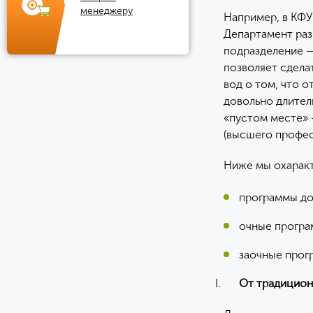
менеджеру
Например, в КФУ
Департамент раз
подразделение —
позволяет сдела
вод о том, что 
довольно длител
«пустом месте» 
(высшего профес
Ниже мы охаракт
программы до
очные програ
заочные прог
От традицион