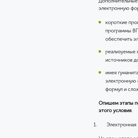
Дополнительные 
электронную фор
короткие про
программы ВПО
обеспечить э
реализуемые 
источников д
имея гуманит
электронную 
формул и сло
Опишем этапы п
этого условия
.
Электронная 