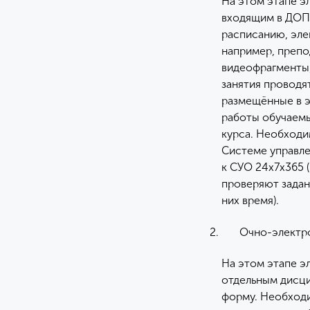
На этом этапе э
входящим в ДОП 
расписанию, эле
например, препо
видеофрагменты,
занятия проводя
размещённые в э
работы обучаемы
курса. Необходи
Системе управле
к СУО 24х7х365 
проверяют задани
них время).
Очно-электро
На этом этапе э
отдельным дисци
форму. Необходи