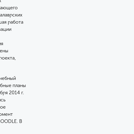
к
вающего
алаврских
шая работа
зации
ия
дены
роекта,
учебный
ебные планы
бря 2014 г.
ись
шое
момент
MOODLE. В