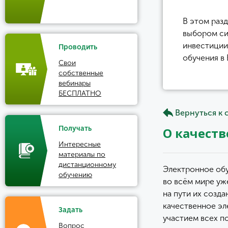
В этом раз
выбором си
инвестиции
Проводить
обучения в
Свои
собственные
вебинары
БЕСПЛАТНО
Вернуться к 
Получать
О качеств
Интересные
материалы по
дистанционному
Электронное обу
обучению
во всём мире уж
на пути их созда
качественное эл
Задать
участием всех п
Вопрос