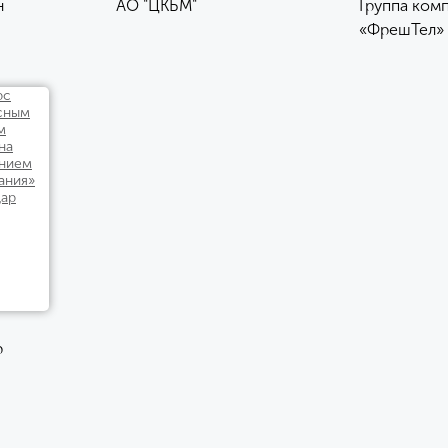
н
АО "ЦКБМ"
Группа ком
«ФрешТел»
р