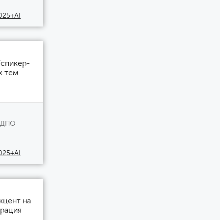
025+AI
/спикер-
х тем
О ДПО
025+AI
кцент на
грация