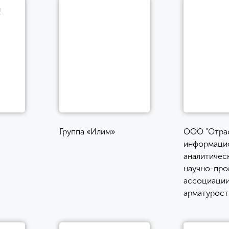
Группа «Илим»
ООО "Отра
информаци
аналитичес
научно-пр
ассоциаци
арматурост