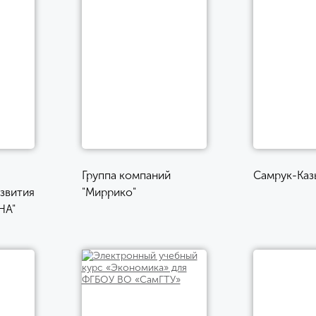
Группа компаний
Самрук-Каз
звития
"Миррико"
НА"