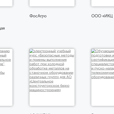
ФосАгро
ООО «ИКЦ 
щая