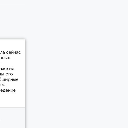
ила сейчас
енных
и
даже не
льного
обширные
ым.
ведение
,