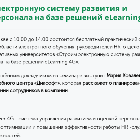
лектронную систему развития и
рсонала на базе решений eLearnin
скве с 10.00 до 14.00 состоится бесплатный практический 
области электронного обучения, руководителей HR-отдело
ативных университетов «Строим электронную систему раз
а на базе решений eLearning 4G».
ашённым докладчиком на семинаре выступит
Мария Ковалев
ебного центра «Диасофт»
, которая
расскажет о планирован
ении сотрудников в компании
.
ver 4G - система управления развитием и оценкой персонал
оптимизации и повышения эффективности работы HR -слу
ожностей.