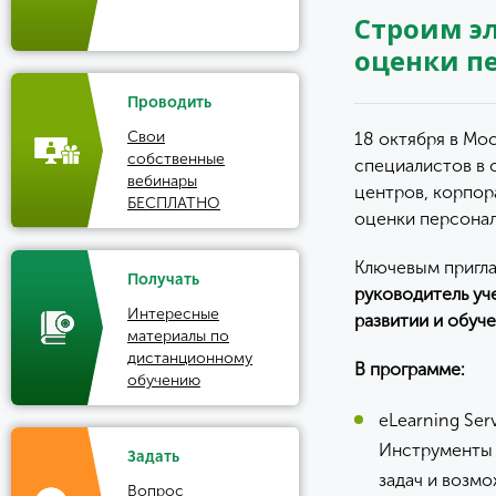
Строим э
оценки пе
Проводить
Свои
18 октября в Мо
собственные
специалистов в 
вебинары
центров, корпор
БЕСПЛАТНО
оценки персонал
Ключевым пригл
Получать
руководитель уч
Интересные
развитии и обуч
материалы по
дистанционному
В программе:
обучению
eLearning Ser
Инструменты 
Задать
задач и возм
Вопрос