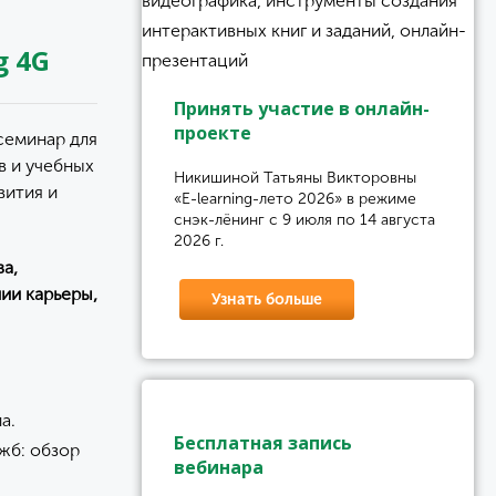
g 4G
Принять участие в онлайн-
проекте
семинар для
в и учебных
Никишиной Татьяны Викторовны
вития и
«E-learning-лето 2026» в режиме
снэк-лёнинг с 9 июля по 14 августа
2026 г.
а,
ии карьеры,
Узнать больше
а.
Бесплатная запись
жб: обзор
вебинара