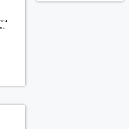
лей
ого