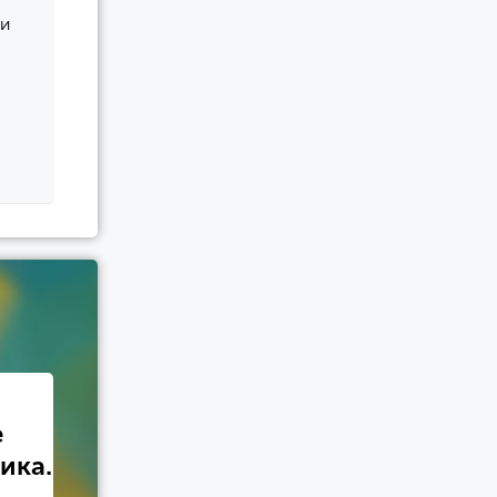
 и
е
ика.