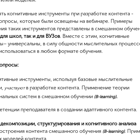
ять когнитивные инструменты при разработке контента -
опросы, которые были освещены на вебинаре. Примеры
ния таких инструментов представлены в смешанном обуче
к для школ, так и для ВУЗов
. Вместе с этим, когнитивные
ы– универсальны, в силу общности мыслительных процессо
 использоваться в любом формате обучения.
опросы:
итивные инструменты, используя базовые мыслительные
и,
в разработке контента. Применение теории
участвуют
нальных систем в смешанном обучении
.
(B-learning)
тенции преподавателя в создании адаптивного контента.
декомпозиции, структурирования и когнитивного анализа
остроения контента смешанного обучения
. При
(B-learning)
х моделей контента.