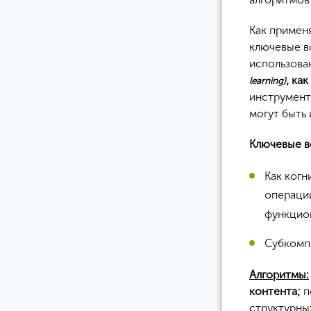
Как примен
ключевые в
использова
, ка
learning)
инструмент
могут быть
Ключевые в
Как когн
операци
функцио
Субкомпе
Алгоритмы:
контента;
п
структурны