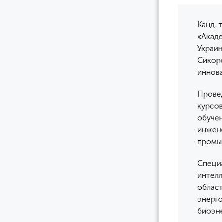
Канд. 
«Акад
Украи
Сикорс
иннов
Провед
курсо
обуче
инжене
промы
Специа
интел
област
энерго
биоэне