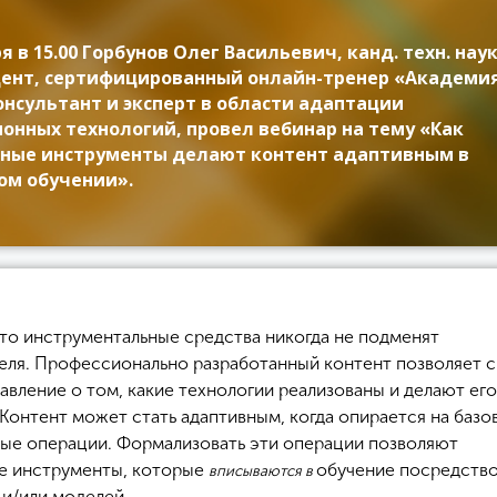
я в 15.00 Горбунов Олег Васильевич, канд. техн. нау
оцент, сертифицированный онлайн-тренер «Академи
онсультант и эксперт в области адаптации
онных технологий, провел вебинар на тему «Как
ные инструменты делают контент адаптивным в
м обучении».
что инструментальные средства никогда не подменят
еля. Профессионально разработанный контент позволяет с
авление о том, какие технологии реализованы и делают его
 Контент может стать адаптивным, когда опирается на базо
ые операции. Формализовать эти операции позволяют
е инструменты, которые
обучение посредств
вписываются в
 и/или моделей.