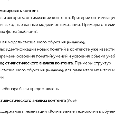
мизировать контент
.
а и алгоритм оптимизации контента. Критерии оптимизаци
 и выходные данные модели оптимизации. Примеры оптим
ых форм (шаблоны).
вная модель смешанного обучения
.
(B-learning)
мы:
идентификации новых понятий в контексте уже известн
времени освоения понятий/умений и усвоения объема уче
ла
; стилистического анализа контента.
Примеры структур
а смешанного обучения
для гуманитарных и техни
(B-learning)
ин.
 вебинара были предоставлены:
стилистического анализа контента
(
);
Excel
одержания презентаций «Когнитивные технологии в обучен