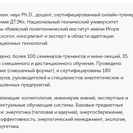
техн. наук Ph.D., доцент, сертифицированный онлайн-трене
емия ДТЭК», Национальный технический университет
ны «Киевский политехнический институт имени Игоря
кого», консультант и эксперт в области адаптации
ационных технологий.
ено: более 100 семинаров-тренингов и мини-лекций, 35
в смешанного и дистанционного обучения. Проведено
ние (смешанный формат), и сертифицированы 180
ров, руководителей и специалистов энергетических и
шленных предприятий.
лизация: когнитология, инженерия знаний, экспертные и
лектуальные обучающие системы. Базовые предметные
и: энергетика (тепловая и ядерная), энергосбережение,
эффективность, энергетический менеджмент, экология,
ргетика.