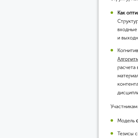
Как опти
Структур
входные
и выходн
Когнити
Алгорит
расчета 
материа
контент
дисципл
Участникам
Модель
Тезисы с