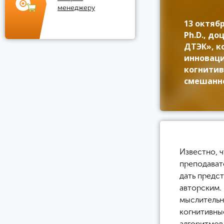
менеджеру
13 октябр
Ph.D., д
ДТЭК», к
инноваци
когнитив
смешанно
Известно, 
преподават
дать предст
авторским.
мыслительн
когнитивны
алгоритмов