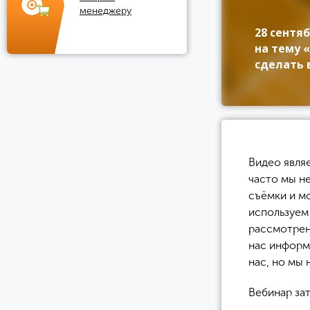
менеджеру
28 сентя
на тему 
сделать 
Видео явля
часто мы н
съёмки и мо
используем
рассмотрен
нас информ
нас, но мы 
Вебинар за