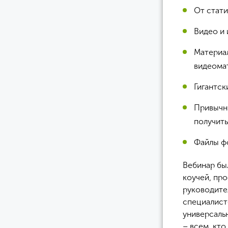
От стати
Видео и 
Материал
видеома
Гигантск
Привычн
получит
Файлы фо
Вебинар бы
коучей, пр
руководите
специалист
универсаль
– всем, кт