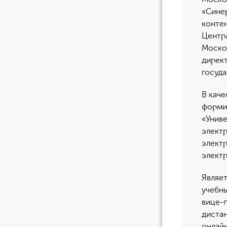
«Сине
контен
Центр
Моско
дирек
госуда
В каче
форми
«Униве
элект
элект
элект
Являет
учебны
вице-
дистан
онлай