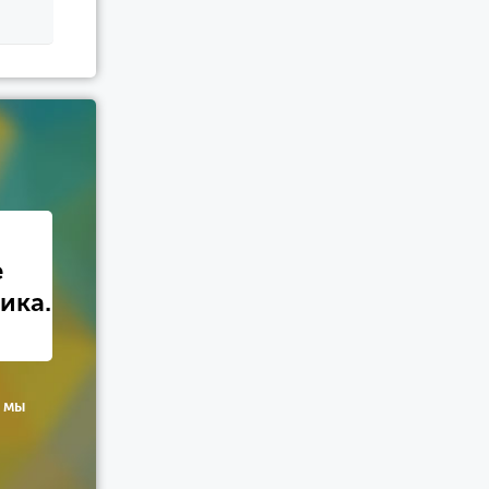
е
ика.
 мы