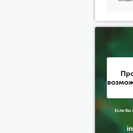
Про
возмож
Если Вы
i