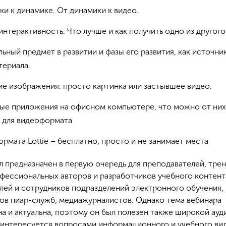
ки к динамике. От динамики к видео.
интерактивность. Что лучше и как получить одно из другого
ьный предмет в развитии и фазы его развития, как источни
териала.
ие изображения: просто картинка или застывшее видео.
ые приложения на офисном компьютере, что можно от них
ь для видеоформата
рмата Lottie – бесплатно, просто и не занимает места
л предназначен в первую очередь для преподавателей, трен
офессиональных авторов и разработчиков учебного контент
лей и сотрудников подразделений электронного обучения,
ов пиар-служб, медиажурналистов. Однако тема вебинара
на и актуальна, поэтому он был полезен также широкой ау
о интересуется вопросами информационного и учебного ви