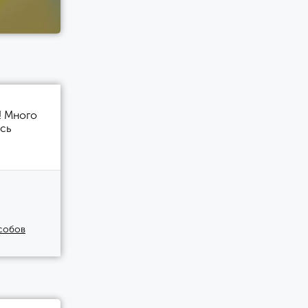
! Много
сь
особов