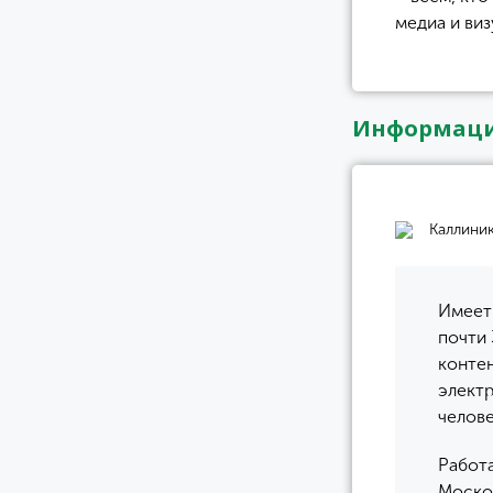
медиа и виз
Информаци
Каллини
Имеет 
почти 
конте
элект
челове
Работа
Моско