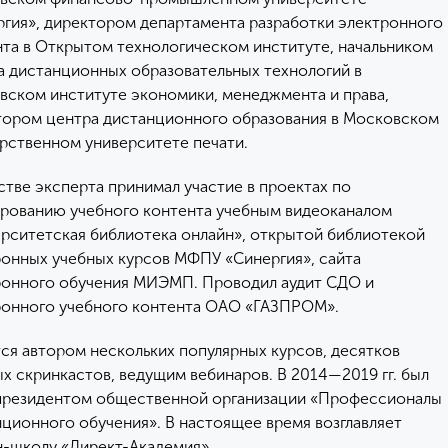
ргия», директором департамента разработки электронного
та в Открытом технологическом институте, начальником
а дистанционных образовательных технологий в
вском институте экономики, менеджмента и права,
тором центра дистанционного образования в Московском
рственном университете печати.
стве эксперта принимал участие в проектах по
рованию учебного контента учебным видеоканалом
рситетская библиотека онлайн», открытой библиотекой
ронных учебных курсов МФПУ «Синергия», сайта
ронного обучения МИЭМП. Проводил аудит СДО и
ронного учебного контента ОАО «ГАЗПРОМ».
ся автором нескольких популярных курсов, десятков
х скринкастов, ведущим вебинаров. В 2014—2019 гг. был
президентом общественной организации «Профессионалы
ционного обучения». В настоящее время возглавляет
н-школу «Директ-Академия».