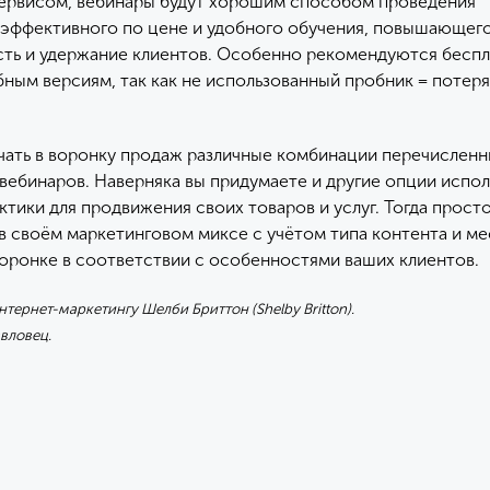
ервисом, вебинары будут хорошим способом проведения
 эффективного по цене и удобного обучения, повышающег
ть и удержание клиентов. Особенно рекомендуются бесп
бным версиям, так как не использованный пробник = потер
ать в воронку продаж различные комбинации перечислен
вебинаров. Наверняка вы придумаете и другие опции испо
ктики для продвижения своих товаров и услуг. Тогда прост
в своём маркетинговом миксе с учётом типа контента и ме
оронке в соответствии с особенностями ваших клиентов.
нтернет-маркетингу Шелби Бриттон (Shelby Britton).
вловец.