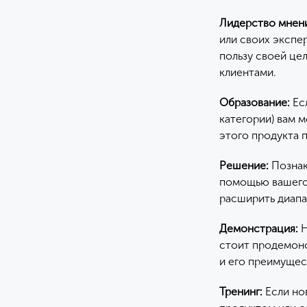
Лидерство мнен
или своих экспе
пользу своей це
клиентами.
Образование:
Есл
категории) вам 
этого продукта п
Решение:
Познак
помощью вашего 
расширить диапа
Демонстрация:
Н
стоит продемонс
и его преимущес
Тренинг:
Если но