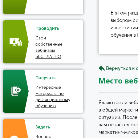
В этом раз
выбором си
инвестиции
Проводить
обучения в
Свои
собственные
вебинары
БЕСПЛАТНО
Вернуться к 
Получать
Место веб
Интересные
материалы по
дистанционному
Являются ли веб
обучению
в общей маркетин
ситуации. После 
вам остаётся оп
Задать
маркетинг-миксе
Вопрос