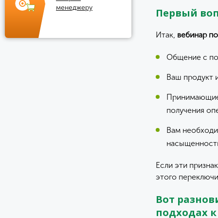
менеджеру
Первый воп
Итак,
вебинар по
Общение с по
Ваш продукт 
Принимающие 
получения оп
Вам необходи
насыщенность
Если эти призна
этого переключи
Вот разнов
подходах к