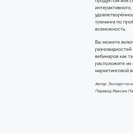
продуктом или с
интерактивного,
удовлетворённос
тренинги по про
возможность.
Вы можете включ
разновидностей 
вебинаров как та
расположите их 
маркетинговой в
Автор: Эксперт по и
Перевод Максим Па