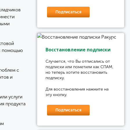
кладчиков
Подписаться
ринести
ьными
ктовой
Восстановление подписки
 с помощью
Случается, что Вы отписались от
подписки или пометили как СПАМ,
роблем с
но теперь хотите восстановить
нтов и
подписку.
Для восстановления нажмите на
эту кнопку.
или услуги
ия продукта
Подписаться
им