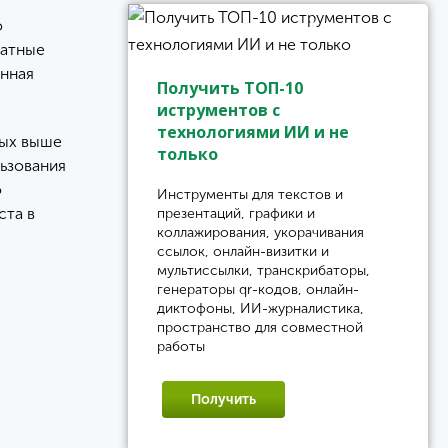
о
латные
янная
Получить ТОП-10
иструментов с
технологиями ИИ и не
ных выше
только
льзования
о
Инструменты для текстов и
ста в
презентаций, графики и
коллажирования, укорачивания
ссылок, онлайн-визитки и
мультиссылки, транскрибаторы,
генераторы qr-кодов, онлайн-
диктофоны, ИИ-журналистика,
пространство для совместной
работы
Получить