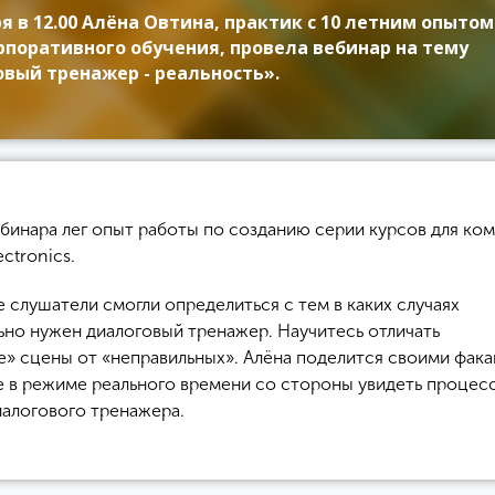
я в 12.00 Алёна Овтина, практик с 10 летним опытом
рпоративного обучения, провела вебинар на тему
вый тренажер - реальность».
ебинара лег опыт работы по созданию серии курсов для ко
ctronics.
 слушатели смогли определиться с тем в каких случаях
ьно нужен диалоговый тренажер. Научитесь отличать
е» сцены от «неправильных». Алёна поделится своими фака
 в режиме реального времени со стороны увидеть процес
иалогового тренажера.