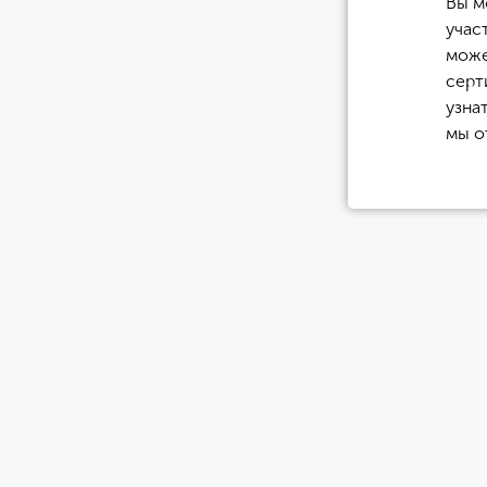
Вы м
учас
може
серт
узна
мы о