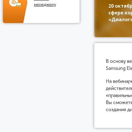
менеджеру
20 октябр
сфере ко
«Диалого
В основу в
Samsung Ele
На вебинаре
действител
«правильны
Вы сможете
создания д