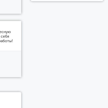
ресную
 себя
работы!