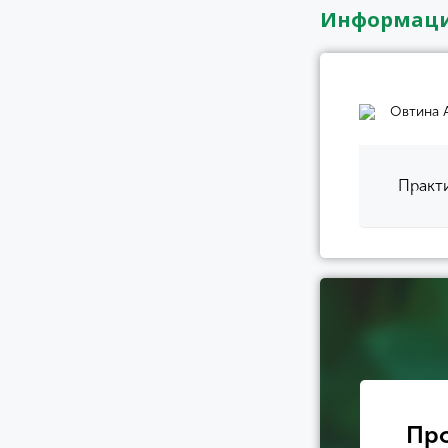
Информаци
Овтина 
Практи
Про