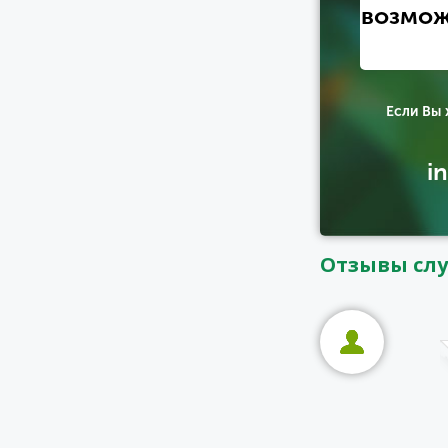
возмож
Если Вы
i
Отзывы сл