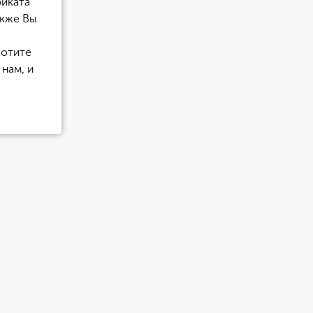
фиката
акже Вы
хотите
нам, и