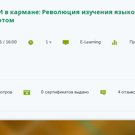
И в кармане: Революция изучения языко
отом
 / 16:00
1 ч
E-Learning
Пр
мотров
0 сертификатов выдано
4 отзыв