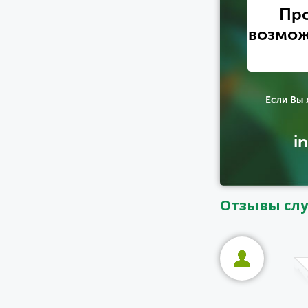
Про
возмож
Если Вы
i
Отзывы сл