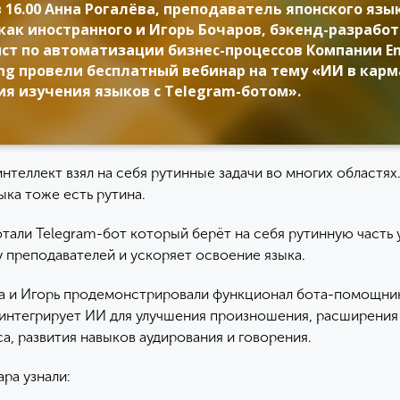
в 16.00 Анна Рогалёва, преподаватель японского язы
 как иностранного и Игорь Бочаров, бэкенд-разработ
ст по автоматизации бизнес-процессов Компании En
ing провели бесплатный вебинар на тему «ИИ в карм
я изучения языков с Telegram-ботом».
теллект взял на себя рутинные задачи во многих областях.
ыка тоже есть рутина.
тали Telegram-бот который берёт на себя рутинную часть 
у преподавателей и ускоряет освоение языка.
а и Игорь продемонстрировали функционал бота-помощни
н интегрирует ИИ для улучшения произношения, расширения
а, развития навыков аудирования и говорения.
ра узнали: