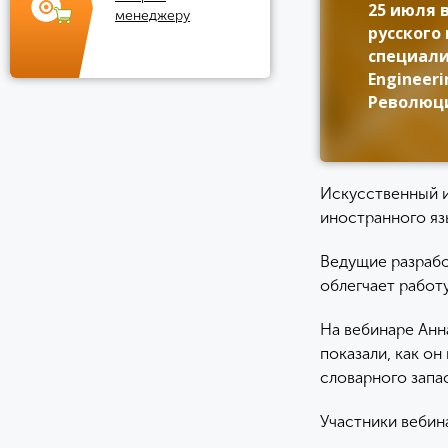
25 июля 
менеджеру
русского
специали
Engineer
Революци
Искусственный ин
иностранного яз
Ведущие разрабо
облегчает работ
На вебинаре Анн
показали, как о
словарного запас
Участники вебина