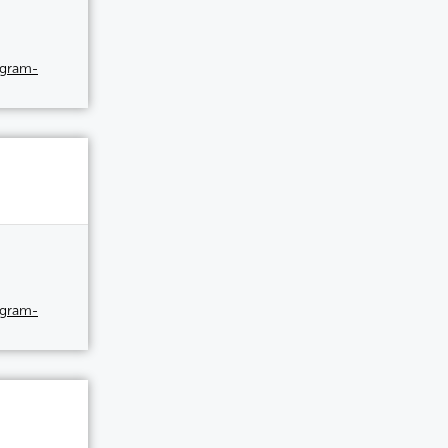
egram-
egram-