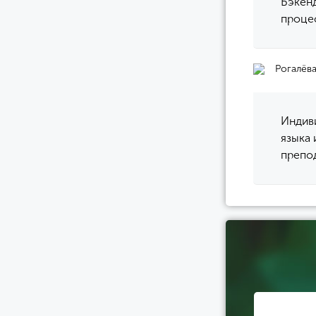
Бэкенд
процес
Рогалёв
Индив
языка 
препо