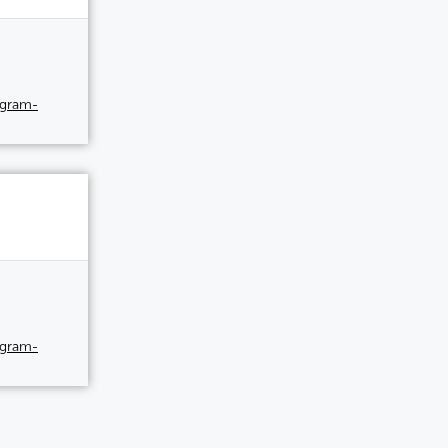
egram-
egram-