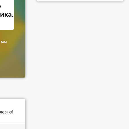
е
ика.
 мы
лезно!