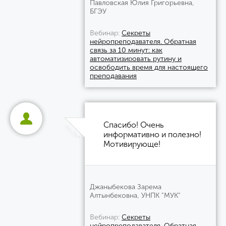
Павловская Юлия Григорьевна,
БГЭУ
Вебинар
Секреты
нейропреподавателя. Обратная
связь за 10 минут: как
автоматизировать рутину и
освободить время для настоящего
преподавания
Спасибо! Очень
информативно и полезно!
Мотивирующе!
Джаныбекова Зарема
Алтынбековна, УНПК "МУК"
Вебинар
Секреты
нейропреподавателя. Обратная